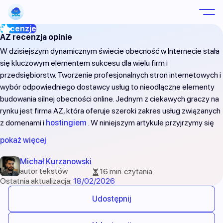
AZ recenzja opinie
W dzisiejszym dynamicznym świecie obecność w Internecie stała
się kluczowym elementem sukcesu dla wielu firm i
przedsiębiorstw. Tworzenie profesjonalnych stron internetowych i
wybór odpowiedniego dostawcy usług to nieodłączne elementy
budowania silnej obecności online. Jednym z ciekawych graczy na
rynku jest firma AZ, która oferuje szeroki zakres usług związanych
z domenami i
hostingiem
. W niniejszym artykule przyjrzymy się
bliżej tej firmie, jej ofercie oraz
opiniom
użytkowników, skupiając
pokaż więcej
się na różnych aspektach jej działalności.
Michał Kurzanowski
autor tekstów
16 min. czytania
Ostatnia aktualizacja:
18/02/2026
Udostępnij