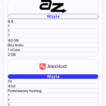
Wizyta
8.9
?
?
?
40 GB
Bez limitu
1 vCore
2 GB
Wizyta
10
43zł
Podstawowy hosting
?
?
?