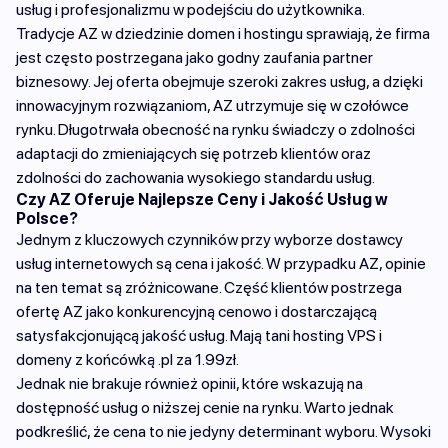
usług i profesjonalizmu w podejściu do użytkownika.
Tradycje AZ w dziedzinie domen i hostingu sprawiają, że firma
jest często postrzegana jako godny zaufania partner
biznesowy. Jej oferta obejmuje szeroki zakres usług, a dzięki
innowacyjnym rozwiązaniom, AZ utrzymuje się w czołówce
rynku. Długotrwała obecność na rynku świadczy o zdolności
adaptacji do zmieniających się potrzeb klientów oraz
zdolności do zachowania wysokiego standardu usług.
Czy AZ Oferuje Najlepsze Ceny i Jakość Usług w
Polsce?
Jednym z kluczowych czynników przy wyborze dostawcy
usług internetowych są cena i jakość. W przypadku AZ, opinie
na ten temat są zróżnicowane. Część klientów postrzega
ofertę AZ jako konkurencyjną cenowo i dostarczającą
satysfakcjonującą jakość usług. Mają tani hosting VPS i
domeny z końcówką .pl za 1.99zł.
Jednak nie brakuje również opinii, które wskazują na
dostępność usług o niższej cenie na rynku. Warto jednak
podkreślić, że cena to nie jedyny determinant wyboru. Wysoki