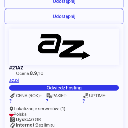
Udostępnij
Udostępnij
AZ
Ocena:
8.9
/10
az.pl
Odwiedź hosting
CENA (ROK)::
PAKIET:
UPTIME:
?
?
?
Lokalizacje serwerów: (1):
Polska
Dysk:
40 GB
Internet:
Bez limitu