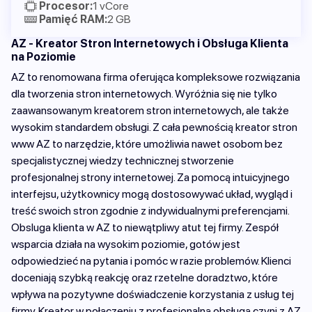
Procesor:
1 vCore
Pamięć RAM:
2 GB
AZ - Kreator Stron Internetowych i Obsługa Klienta
na Poziomie
AZ to renomowana firma oferująca kompleksowe rozwiązania
dla tworzenia stron internetowych. Wyróżnia się nie tylko
zaawansowanym kreatorem stron internetowych, ale także
wysokim standardem obsługi. Z cała pewnością kreator stron
www AZ to narzędzie, które umożliwia nawet osobom bez
specjalistycznej wiedzy technicznej stworzenie
profesjonalnej strony internetowej. Za pomocą intuicyjnego
interfejsu, użytkownicy mogą dostosowywać układ, wygląd i
treść swoich stron zgodnie z indywidualnymi preferencjami.
Obsluga klienta w AZ to niewątpliwy atut tej firmy. Zespół
wsparcia działa na wysokim poziomie, gotów jest
odpowiedzieć na pytania i pomóc w razie problemów. Klienci
doceniają szybką reakcję oraz rzetelne doradztwo, które
wpływa na pozytywne doświadczenie korzystania z usług tej
firmy. Kreator w połączeniu z profesjonalną obsługą czyni z AZ