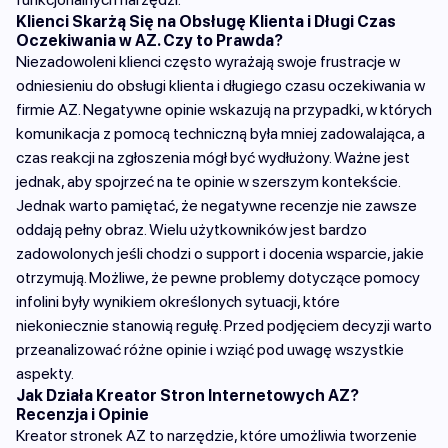
Klienci Skarżą Się na Obsługę Klienta i Długi Czas
Oczekiwania w AZ. Czy to Prawda?
Niezadowoleni klienci często wyrażają swoje frustracje w
odniesieniu do obsługi klienta i długiego czasu oczekiwania w
firmie AZ. Negatywne opinie wskazują na przypadki, w których
komunikacja z pomocą techniczną była mniej zadowalająca, a
czas reakcji na zgłoszenia mógł być wydłużony. Ważne jest
jednak, aby spojrzeć na te opinie w szerszym kontekście.
Jednak warto pamiętać, że negatywne recenzje nie zawsze
oddają pełny obraz. Wielu użytkowników jest bardzo
zadowolonych jeśli chodzi o support i docenia wsparcie, jakie
otrzymują. Możliwe, że pewne problemy dotyczące pomocy
infolini były wynikiem określonych sytuacji, które
niekoniecznie stanowią regułę. Przed podjęciem decyzji warto
przeanalizować różne opinie i wziąć pod uwagę wszystkie
aspekty.
Jak Działa Kreator Stron Internetowych AZ?
Recenzja i Opinie
Kreator stronek AZ to narzędzie, które umożliwia tworzenie