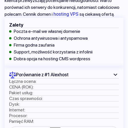
klienta przewyższają potencjalne niedogodności. Warto
porównać ich serwery do konkurencji, natomiast całościowo
polecam. Cennik domen i
hosting VPS
są ciekawą ofertą.
Zalety
Poczta e-mail we własnej domenie
Ochrona antywirusowa i antyspamowa
Firma godna zaufania
Support, możliwość korzystania z infolinii
Dobra opcja na hosting CMS wordpress
Porównanie z #1 Alexhost
Łączna ocena:
CENA (ROK):
Pakiet usług:
Czas sprawności:
Dysk:
Internet:
Procesor:
Pamięć RAM: