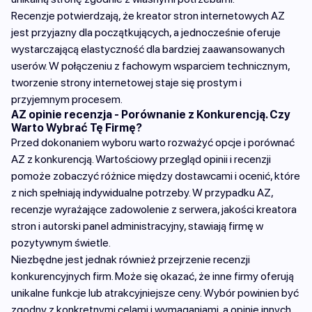
Recenzje potwierdzają, że kreator stron internetowych AZ
jest przyjazny dla początkujących, a jednocześnie oferuje
wystarczającą elastyczność dla bardziej zaawansowanych
userów. W połączeniu z fachowym wsparciem technicznym,
tworzenie strony internetowej staje się prostym i
przyjemnym procesem.
AZ opinie recenzja - Porównanie z Konkurencją. Czy
Warto Wybrać Tę Firmę?
Przed dokonaniem wyboru warto rozważyć opcje i porównać
AZ z konkurencją. Wartościowy przegląd opinii i recenzji
pomoże zobaczyć różnice między dostawcami i ocenić, które
z nich spełniają indywidualne potrzeby. W przypadku AZ,
recenzje wyrażające zadowolenie z serwera, jakości kreatora
stron i autorski panel administracyjny, stawiają firmę w
pozytywnym świetle.
Niezbędne jest jednak również przejrzenie recenzji
konkurencyjnych firm. Może się okazać, że inne firmy oferują
unikalne funkcje lub atrakcyjniejsze ceny. Wybór powinien być
zgodny z konkretnymi celami i wymaganiami, a opinie innych