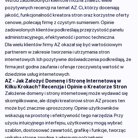
Wśród zadowolonych klientów można znaleźć wiele
pozytywnych recenzji na temat AZ. Ci, którzy doceniają
jakość, funkcjonalność kreatora stron oraz korzystne oferty
cenowe, polecają firmę z czystym sumieniem. Opinie
zadowolonych klientów podkreślają przejrzystość panelu
administracyjnego, efektywność i pomoc techniczna.
Dla wielu klientów firmy AZ okazał się być wartościowym
partnerem w zakresie tworzenia i utrzymania stron
internetowych. Ich pozytywne doświadczenia podkreślają, że
firma jest godna zaufania i oferuje rzeczywistą wartość w
dziedzinie usług internetowych.
AZ - Jak Założyć Domenę i Stronę Internetową w
Kilku Krokach? Recenzja i Opinie o Kreatorze Stron
Założenie domeny i strony internetowej może wydawać się
skomplikowane, ale dzięki kreatorowi stron AZ proces ten
może być znacznie uproszczony. Opinie użytkowników
wskazują na prostotę i efektywność tego narzędzia. Przy
użyciu intuicyjnego interfejsu, użytkownicy mogą wybrać
szablon, dostosować zawartość, grafikę i funkcje, tworząc
unikalną stronę zgodnie z własnymi potrzebami.