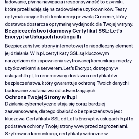
ładowanie, płynna nawigacja i responsywność to czynniki,
które przekładają się na zadowolenie użytkowników. Testy
optymalizacyjne lh.pl i konkurencji pozwolą Ci ocenić, który
dostawca dostarcza optymalną wydajność dla Twojej witryny.
Bezpieczeństwo i darmowy Certyfikat SSL: Let’s
Encrypt w Usługach hostingu lh
Bezpieczeństwo strony internetowej to nieodłączny element
jej działania. W lh.pl, certyfikaty SSL są kluczowym
narzędziem do zapewnienia szyfrowanej komunikacji między
użytkownikami a serwerem. Let’s Encrypt, dostępny w
usługach lh.pl, to renomowany dostawca certyfikatów
bezpieczeństwa, który gwarantuje ochronę Twoich danych i
budowanie zaufania wśród odwiedzających.
Ochrona Twojej Strony w lh.pl
Działania cybernetyczne stają się coraz bardziej
zaawansowane, dlatego dbałość o bezpieczeństwo jest
kluczowa. Certyfikaty SSL od Let’s Encrypt w usługach lh.pl to
podstawa ochrony Twojej strony www przed zagrożeniami.
Szyfrowana komunikacja, certyfikaty widoczne w