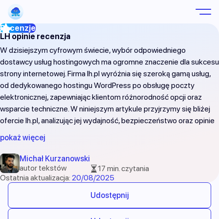
LH opinie recenzja
W dzisiejszym cyfrowym świecie, wybór odpowiedniego
dostawcy usług hostingowych ma ogromne znaczenie dla sukcesu
strony internetowej. Firma lh.pl wyróżnia się szeroką gamą usług,
od dedykowanego hostingu WordPress po obsługę poczty
elektronicznej, zapewniając klientom różnorodność opcji oraz
wsparcie techniczne. W niniejszym artykule przyjrzymy się bliżej
ofercie lh.pl, analizując jej wydajność, bezpieczeństwo oraz opinie
użytkowników.
pokaż więcej
KOD RABATOWY:
LH-20-301944
Michał Kurzanowski
autor tekstów
17 min. czytania
Ostatnia aktualizacja:
20/08/2025
Udostępnij