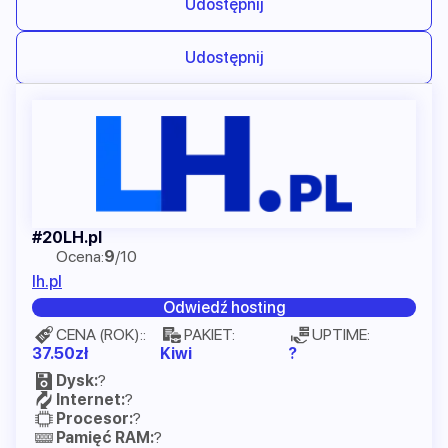
Udostępnij
Udostępnij
LH.pl
Ocena:
9
/10
lh.pl
Odwiedź hosting
CENA (ROK)::
PAKIET:
UPTIME:
37.50zł
Kiwi
?
Dysk:
?
Internet:
?
Procesor:
?
Pamięć RAM:
?