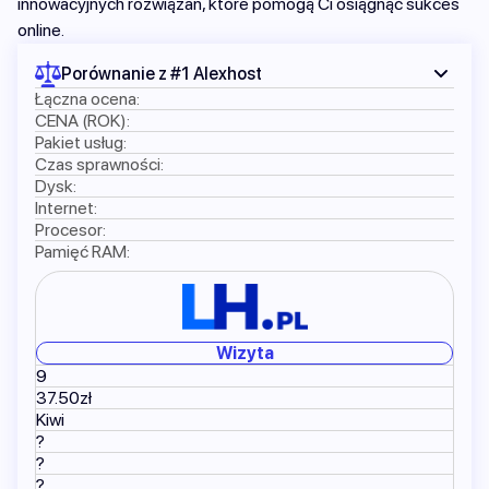
innowacyjnych rozwiązań, które pomogą Ci osiągnąć sukces
online.
Porównanie z #1 Alexhost
Łączna ocena:
CENA (ROK):
Pakiet usług:
Czas sprawności:
Dysk:
Internet:
Procesor:
Pamięć RAM:
Wizyta
9
37.50zł
Kiwi
?
?
?