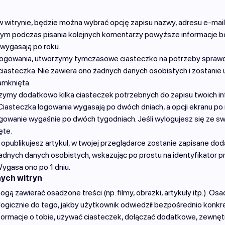
 witrynie, będzie można wybrać opcję zapisu nazwy, adresu e-mail 
órym podczas pisania kolejnych komentarzy powyższe informacje b
 wygasają po roku.
 logowania, utworzymy tymczasowe ciasteczko na potrzeby sprawd
iasteczka. Nie zawiera ono żadnych danych osobistych i zostanie 
amknięta.
ymy dodatkowo kilka ciasteczek potrzebnych do zapisu twoich inf
Ciasteczka logowania wygasają po dwóch dniach, a opcji ekranu po 
ogowanie wygaśnie po dwóch tygodniach. Jeśli wylogujesz się ze s
ęte.
 opublikujesz artykuł, w twojej przeglądarce zostanie zapisane do
adnych danych osobistych, wskazując po prostu na identyfikator p
ygasa ono po 1 dniu.
nych witryn
mogą zawierać osadzone treści (np. filmy, obrazki, artykuły itp.). Os
logicznie do tego, jakby użytkownik odwiedził bezpośrednio konkre
formacje o tobie, używać ciasteczek, dołączać dodatkowe, zewnęt