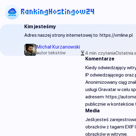
Kim jesteśmy
Adres naszej strony internetowej to: https://vmline.pl.
Michał Kurzanowski
autor tekstów
4 min. czytania
Ostatnia a
Komentarze
Kiedy odwiedzający witr
IP odwiedzającego oraz 
Anonimizowany ciąg zna
usługi Gravatar w celu s
adresem: https://automa
publicznie w kontekście
Media
Jeśli jesteś zarejestrow
obrazków z tagami EXIF l
obrazków w witrynie.