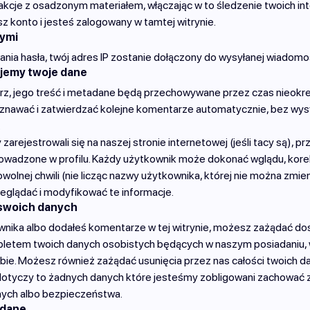
akcje z osadzonym materiałem, włączając w to śledzenie twoich in
sz konto i jesteś zalogowany w tamtej witrynie.
nymi
nia hasła, twój adres IP zostanie dołączony do wysyłanej wiadomo
jemy twoje dane
rz, jego treść i metadane będą przechowywane przez czas nieokre
znawać i zatwierdzać kolejne komentarze automatycznie, bez wysy
.
zarejestrowali się na naszej stronie internetowej (jeśli tacy są),
owadzone w profilu. Każdy użytkownik może dokonać wglądu, kor
wolnej chwili (nie licząc nazwy użytkownika, której nie można zmien
eglądać i modyfikować te informacje.
 swoich danych
wnika albo dodałeś komentarze w tej witrynie, możesz zażądać dos
tem twoich danych osobistych będących w naszym posiadaniu, w
bie. Możesz również zażądać usunięcia przez nas całości twoich d
 dotyczy to żadnych danych które jesteśmy zobligowani zachować
nych albo bezpieczeństwa.
 dane