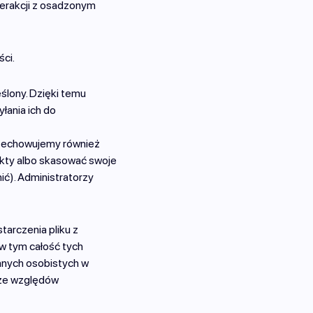
terakcji z osadzonym
ści.
ślony. Dzięki temu
łania ich do
 przechowujemy również
ekty albo skasować swoje
ić). Administratorzy
tarczenia pliku z
 tym całość tych
anych osobistych w
 ze względów