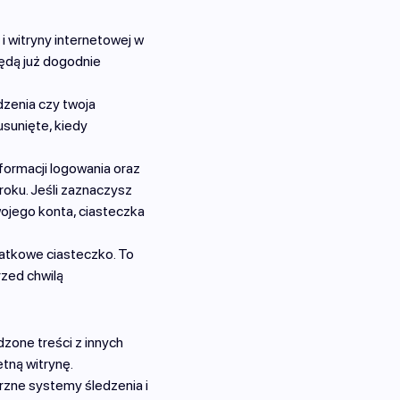
i witryny internetowej w
ędą już dogodnie
zenia czy twoja
usunięte, kiedy
ormacji logowania oraz
roku. Jeśli zaznaczysz
wojego konta, ciasteczka
datkowe ciasteczko. To
rzed chwilą
adzone treści z innych
tną witrynę.
rzne systemy śledzenia i