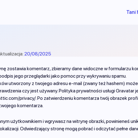
Tani 
ktualizacja:
20/08/2025
ynę zostawia komentarz, zbieramy dane widoczne w formularzu kom
podpis jego przeglądarki jako pomoc przy wykrywaniu spamu.
ków utworzony z twojego adresu e-mail (zwany też hashem) może
prawdzenia czy jest używany. Polityka prywatności usługi Gravatar 
ttic.com/privacy/. Po zatwierdzeniu komentarza twój obrazek prof
 twojego komentarza.
anym użytkownikiem i wgrywasz na witrynę obrazki, powinieneś uni
okalizacji. Odwiedzający stronę mogą pobrać i odczytać pełne dane