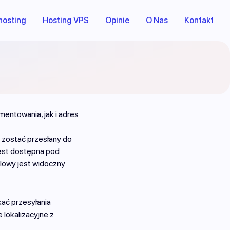
hosting
Hosting VPS
Opinie
O Nas
Kontakt
entowania, jak i adres
 zostać przesłany do
jest dostępna pod
ilowy jest widoczny
kać przesyłania
 lokalizacyjne z